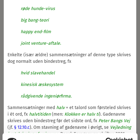
røde hunde-virus
Indledning
§
40
big bang-teori
Punktum
§
41-43
happy end-film
Semikolon
§
44
joint venture-aftale.
Komma
§
45-51
Enkelte (især ældre) sammensætninger af denne type skrives
dog normalt uden bindestreg, fx
Kolon
§
52
Spørgsmålstegn
§
53
hvid slavehandel
Udråbstegn
§
54
kinesisk æskesystem
Tankestreg
§
55
rådgivende ingeniørfirma.
Parentes
§
56
Sammensætninger med
halv
+ et talord som førsteled skrives
Bindestreg
§
57
i ét ord, fx
halvtitiden
(men:
Klokken er halv ti
). Gadenavne
skrives uden bindestreg før det sidste ord, fx
Peter Bangs Vej
Ved orddeling
stk.
1
(jf.
§ 12.10.c
). Om stavning af gadenavne i øvrigt, se
Vejledning
i retskrivning af vejnavne
, Dansk Sprognævns skrifter, 2001.
I stedet for fælles orddel
stk.
2