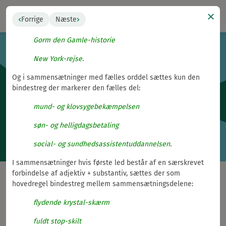
Johann Sebastian Bach-biografi
Navigat
Forrige
Næste
Johannes V. Jensen-påvirket
Gorm den Gamle-historie
New York-rejse.
Retskrivningsordbogen
Og i sammensætninger med fælles orddel sættes kun den
Retskrivningsordbogen 5.1 fra 2025 er den gældende udgave.
bindestreg der markerer den fælles del:
mund- og klovsygebekæmpelsen
søn- og helligdagsbetaling
Du søger i:
Ordbog a–å
Retskrivningsregler
social- og sundhedsassistentuddannelsen.
I sammensætninger hvis første led består af en særskrevet
forbindelse af adjektiv + substantiv, sættes der som
hovedregel bindestreg mellem sammensætningsdelene:
Tilbage
flydende krystal-skærm
§ 40-60. Tegnsætning
fuldt stop-skilt