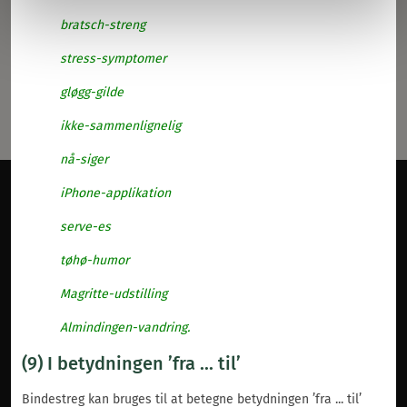
I betydningen ’fra ... til’
stk.
9
bratsch-streng
Anførselstegn
§
58
stress-symptomer
Replikgengivelse
§
59
gløgg-gilde
Skråstreg
§
60
ikke-sammenlignelig
nå-siger
iPhone-applikation
serve-es
tøhø-humor
Dansk Sprognævn
Magritte-udstilling
Adelgade 119 B
5400 Bogense
Almindingen-vandring.
Sproglige spørgsmål:
33 74 74 74
(9) I betydningen ’fra ... til’
Andre henvendelser:
33 74 74 00
·
adm@dsn.dk
Bindestreg kan bruges til at betegne betydningen ’fra ... til’
Se også
Afdeling for Dansk Tegnsprog