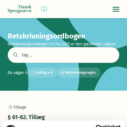
Navigat
Retskrivningsordbogen
Retskrivningsordbogen 5.1 fra 2025 er den gældende udgave.
Du søger i:
Ordbog a–å
Retskrivningsregler
Tilbage
§ 61-62. Tillæg