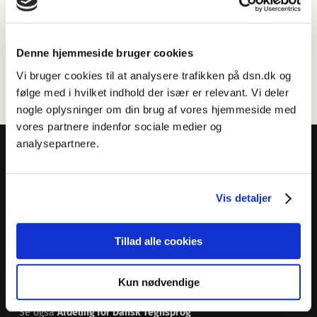
Om stavning af proprier
§
61
Denne hjemmeside bruger cookies
Om stavning af udråbsord og lydord
§
62
Vi bruger cookies til at analysere trafikken på dsn.dk og
følge med i hvilket indhold der især er relevant. Vi deler
nogle oplysninger om din brug af vores hjemmeside med
vores partnere indenfor sociale medier og
analysepartnere.
Vis detaljer
Dansk Sprognævn
Adelgade 119 B
Tillad alle cookies
5400 Bogense
Sproglige spørgsmål:
33 74 74 74
Kun nødvendige
Andre henvendelser:
33 74 74 00
·
adm@dsn.dk
Se også
Afdeling for Dansk Tegnsprog