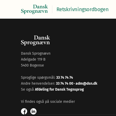
Retskrivningsordbogen
Dansk Sprognævn
Adelgade 119 B
5400 Bogense
Sproglige spørgsmål:
33 74 74 74
Andre henvendelser:
33 74 74 00
·
adm@dsn.dk
Se også
Afdeling for Dansk Tegnsprog
Vi findes også på sociale medier