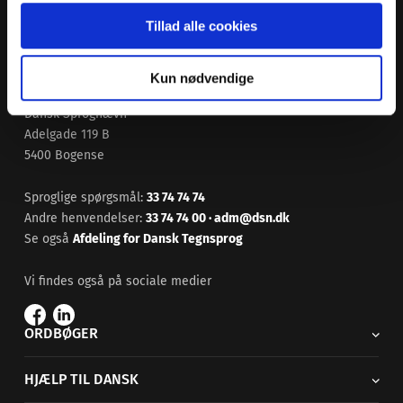
Tillad alle cookies
Kun nødvendige
Dansk Sprognævn
Adelgade 119 B
5400 Bogense
Sproglige spørgsmål:
33 74 74 74
Andre henvendelser:
33 74 74 00
·
adm@dsn.dk
Se også
Afdeling for Dansk Tegnsprog
Vi findes også på sociale medier
ORDBØGER
HJÆLP TIL DANSK