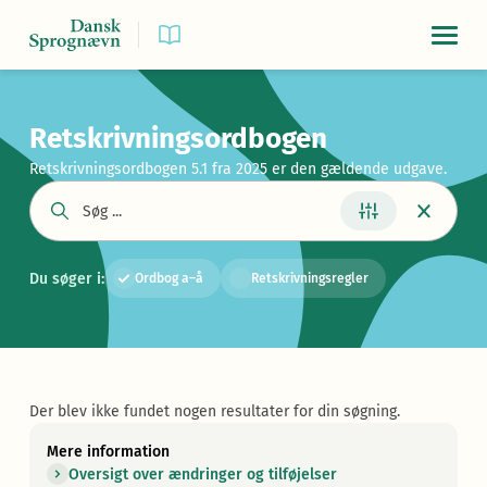
Navigat
Retskrivningsordbogen
Retskrivningsordbogen 5.1 fra 2025 er den gældende udgave.
Du søger i:
Ordbog a–å
Retskrivningsregler
Der blev ikke fundet nogen resultater for din søgning.
Mere information
Oversigt over ændringer og tilføjelser