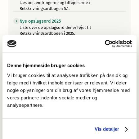
Læs om ændringerne og tilføjelserne i
Retskrivningsordbogen 5.1.
Nye opslagsord 2025
Liste over de opslagsord der er føjet til
Retskrivningsordbogen i 2025.
Hvilke ord er med i Retskrivningsordbogen?
Læs om de vigtigste principper for valget af ordstof til
ordbogen.
Denne hjemmeside bruger cookies
Retskrivningsordbogen elektronisk og som trykt bog
Vi bruger cookies til at analysere trafikken på dsn.dk og
Læs om de forskellige formater af
følge med i hvilket indhold der især er relevant. Vi deler
Retskrivningsordbogen.
nogle oplysninger om din brug af vores hjemmeside med
Mere om Retskrivningsordbogen
vores partnere indenfor sociale medier og
Læs om arbejdet med den seneste udgave af
analysepartnere.
Retskrivningsordbogen, og find informationer om
tidligere udgaver.
Vis detaljer