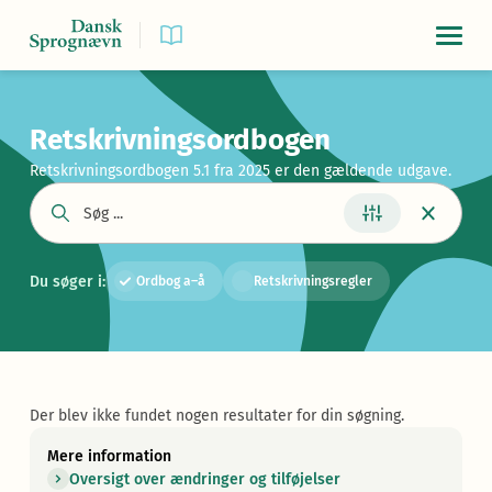
Navigat
Retskrivningsordbogen
Retskrivningsordbogen 5.1 fra 2025 er den gældende udgave.
Du søger i:
Ordbog a–å
Retskrivningsregler
Der blev ikke fundet nogen resultater for din søgning.
Mere information
Oversigt over ændringer og tilføjelser