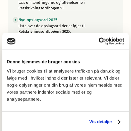
Læs om ændringerne og tilføjelserne i
Retskrivningsordbogen 5.1.
Nye opslagsord 2025
Liste over de opslagsord der er føjet til
Retskrivningsordbogen i 2025.
Hvilke ord er med i Retskrivningsordbogen?
Læs om de vigtigste principper for valget af ordstof til
ordbogen.
Denne hjemmeside bruger cookies
Retskrivningsordbogen elektronisk og som trykt bog
Vi bruger cookies til at analysere trafikken på dsn.dk og
Læs om de forskellige formater af
følge med i hvilket indhold der især er relevant. Vi deler
Retskrivningsordbogen.
nogle oplysninger om din brug af vores hjemmeside med
Mere om Retskrivningsordbogen
vores partnere indenfor sociale medier og
Læs om arbejdet med den seneste udgave af
analysepartnere.
Retskrivningsordbogen, og find informationer om
tidligere udgaver.
Vis detaljer