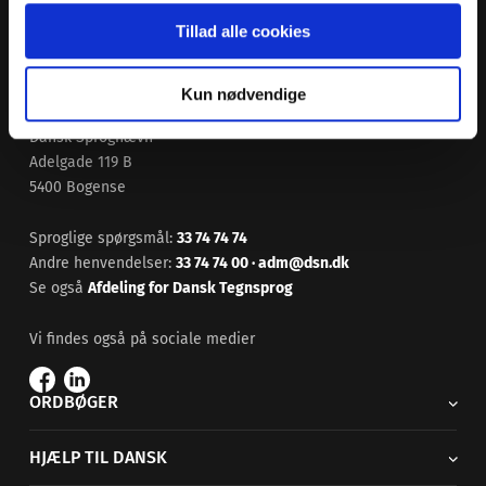
Tillad alle cookies
Kun nødvendige
Dansk Sprognævn
Adelgade 119 B
5400 Bogense
Sproglige spørgsmål:
33 74 74 74
Andre henvendelser:
33 74 74 00
·
adm@dsn.dk
Se også
Afdeling for Dansk Tegnsprog
Vi findes også på sociale medier
ORDBØGER
HJÆLP TIL DANSK