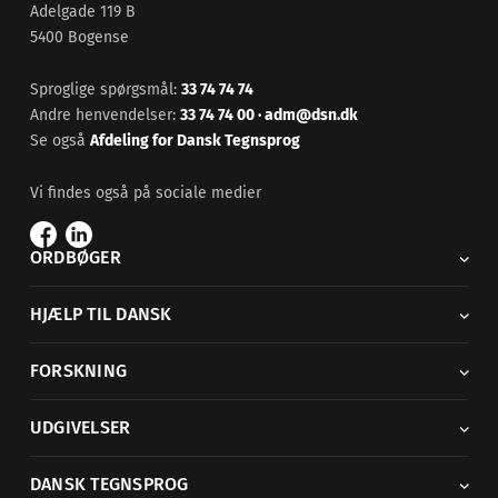
Adelgade 119 B
5400 Bogense
Sproglige spørgsmål:
33 74 74 74
Andre henvendelser:
33 74 74 00
·
adm@dsn.dk
Se også
Afdeling for Dansk Tegnsprog
Vi findes også på sociale medier
ORDBØGER
HJÆLP TIL DANSK
FORSKNING
UDGIVELSER
DANSK TEGNSPROG