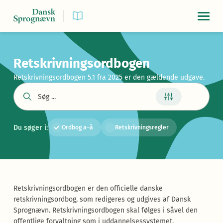
Navigat
Retskrivningsordbogen
Retskrivningsordbogen 5.1 fra 2025 er den gældende udgave.
Du søger i:
Ordbog a–å
Retskrivningsregler
Retskrivningsordbogen er den officielle danske
retskrivningsordbog, som redigeres og udgives af Dansk
Sprognævn. Retskrivningsordbogen skal følges i såvel den
offentlige forvaltning som i uddannelsessystemet.