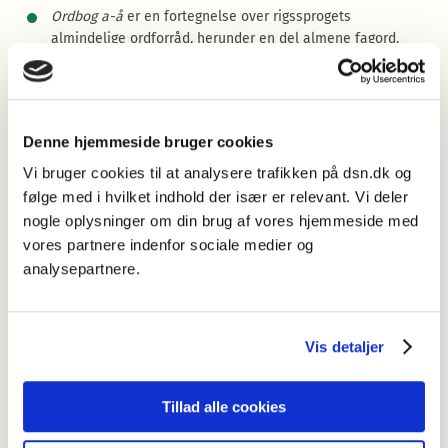
Ordbog a-å
er en fortegnelse over rigssprogets
almindelige ordforråd, herunder en del almene fagord.
Den digitale ordbog består af ca. 66.000 opslagsord.
Foruden de egentlige opslagsord indeholder ordbogen ca.
11.500 sammensætningseksempler.
I
Retskrivningsregler
findes reglerne for stavning og
Denne hjemmeside bruger cookies
tegnsætning i dansk.
Vi bruger cookies til at analysere trafikken på dsn.dk og
Du kan søge i begge dele ved hjælp af søgefeltet ovenfor og
følge med i hvilket indhold der især er relevant. Vi deler
få mere information om Retskrivningsordbogen via linkene i
nogle oplysninger om din brug af vores hjemmeside med
den grå boks.
vores partnere indenfor sociale medier og
analysepartnere.
Mere information
Oversigt over ændringer og tilføjelser
Læs om ændringerne og tilføjelserne i
Retskrivningsordbogen 5.1.
Vis detaljer
Nye opslagsord 2025
Liste over de opslagsord der er føjet til
Tillad alle cookies
Retskrivningsordbogen i 2025.