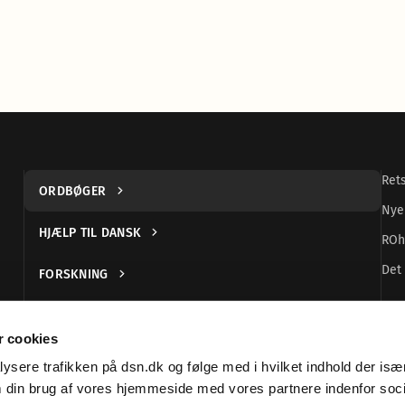
Ret
ORDBØGER
Nye
HJÆLP TIL DANSK
ROh
Det 
FORSKNING
UDGIVELSER
 cookies
DANSK TEGNSPROG
alysere trafikken på dsn.dk og følge med i hvilket indhold der især
m din brug af vores hjemmeside med vores partnere indenfor soc
ORGANISATION OG LOVGIVNING