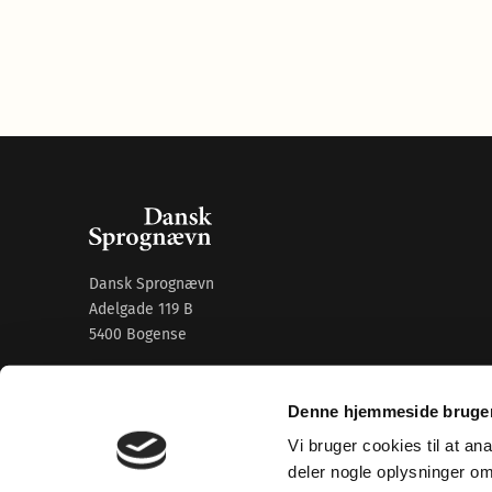
Dansk Sprognævn
Adelgade 119 B
5400 Bogense
Sproglige spørgsmål:
33 74 74 74
Denne hjemmeside bruger
Andre henvendelser:
33 74 74 00
·
adm@dsn.dk
Se også
Afdeling for Dansk Tegnsprog
Vi bruger cookies til at an
deler nogle oplysninger o
Vi findes også på sociale medier