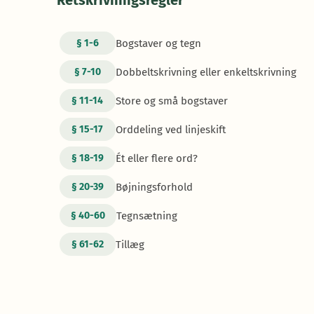
Retskrivningsregler
Bogstaver og tegn
§
1-6
Dobbeltskrivning eller enkeltskrivning
§
7-10
Store og små bogstaver
§
11-14
Orddeling ved linjeskift
§
15-17
Ét eller flere ord?
§
18-19
Bøjningsforhold
§
20-39
Tegnsætning
§
40-60
Tillæg
§
61-62