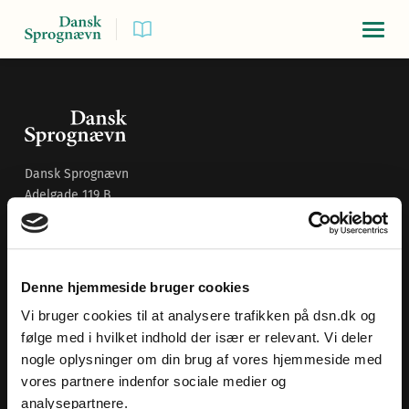
Navigat
Dansk Sprognævn
Adelgade 119 B
5400 Bogense
Sproglige spørgsmål:
33 74 74 74
Andre henvendelser:
33 74 74 00
·
adm@dsn.dk
Denne hjemmeside bruger cookies
Se også
Afdeling for Dansk Tegnsprog
Vi bruger cookies til at analysere trafikken på dsn.dk og
følge med i hvilket indhold der især er relevant. Vi deler
Vi findes også på sociale medier
nogle oplysninger om din brug af vores hjemmeside med
vores partnere indenfor sociale medier og
ORDBØGER
analysepartnere.