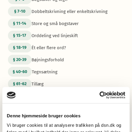
Dobbeltskrivning eller enkeltskrivning
§
7-10
Store og små bogstaver
§
11-14
Orddeling ved linjeskift
§
15-17
Ét eller flere ord?
§
18-19
Bøjningsforhold
§
20-39
Tegnsætning
§
40-60
Tillæg
§
61-62
Mere information
Oversigt over ændringer og tilføjelser
Læs om ændringerne og tilføjelserne i
Retskrivningsordbogen 5.1.
Denne hjemmeside bruger cookies
Vi bruger cookies til at analysere trafikken på dsn.dk og
Nye opslagsord 2025