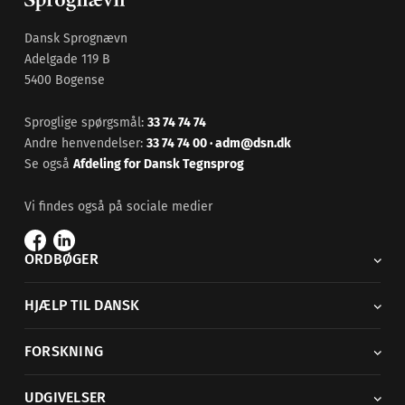
Dansk Sprognævn
Adelgade 119 B
5400 Bogense
Sproglige spørgsmål:
33 74 74 74
Andre henvendelser:
33 74 74 00
·
adm@dsn.dk
Se også
Afdeling for Dansk Tegnsprog
Vi findes også på sociale medier
ORDBØGER
HJÆLP TIL DANSK
FORSKNING
UDGIVELSER