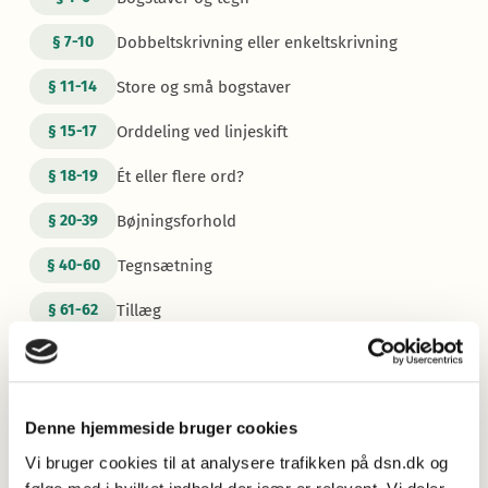
Dobbeltskrivning eller enkeltskrivning
§
7-10
Store og små bogstaver
§
11-14
Orddeling ved linjeskift
§
15-17
Ét eller flere ord?
§
18-19
Bøjningsforhold
§
20-39
Tegnsætning
§
40-60
Tillæg
§
61-62
Mere information
Oversigt over ændringer og tilføjelser
Læs om ændringerne og tilføjelserne i
Retskrivningsordbogen 5.1.
Denne hjemmeside bruger cookies
Vi bruger cookies til at analysere trafikken på dsn.dk og
Nye opslagsord 2025