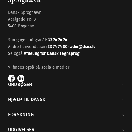
Dansk Sprognævn
Adelgade 119 B
5400 Bogense
Sproglige spørgsmål:
33 74 74 74
Andre henvendelser:
33 74 74 00
·
adm@dsn.dk
Se også
Afdeling for Dansk Tegnsprog
Vi findes også på sociale medier
ORDBØGER
HJÆLP TIL DANSK
FORSKNING
UDGIVELSER