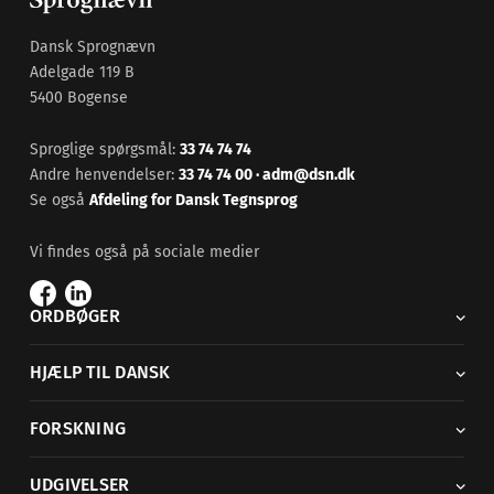
Dansk Sprognævn
Adelgade 119 B
5400 Bogense
Sproglige spørgsmål:
33 74 74 74
Andre henvendelser:
33 74 74 00
·
adm@dsn.dk
Se også
Afdeling for Dansk Tegnsprog
Vi findes også på sociale medier
ORDBØGER
HJÆLP TIL DANSK
FORSKNING
UDGIVELSER