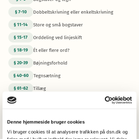
Dobbeltskrivning eller enkeltskrivning
§
7-10
Store og små bogstaver
§
11-14
Orddeling ved linjeskift
§
15-17
Ét eller flere ord?
§
18-19
Bøjningsforhold
§
20-39
Tegnsætning
§
40-60
Tillæg
§
61-62
Mere information
Oversigt over ændringer og tilføjelser
Læs om ændringerne og tilføjelserne i
Retskrivningsordbogen 5.1.
Denne hjemmeside bruger cookies
Vi bruger cookies til at analysere trafikken på dsn.dk og
Nye opslagsord 2025