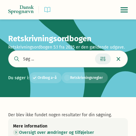
Navigat
Retskrivningsordbogen
Retskrivningsordbogen 5.1 fra 2025 er den gældende udgave.
Du søger i:
Ordbog a–å
Retskrivningsregler
Der blev ikke fundet nogen resultater for din søgning.
Mere information
Oversigt over ændringer og tilføjelser