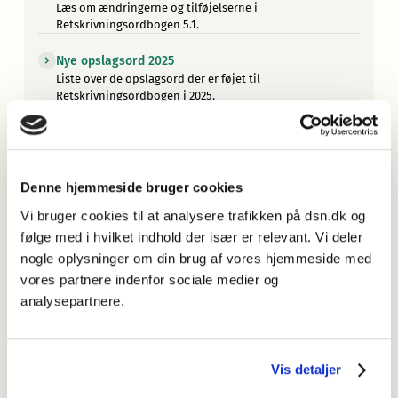
Læs om ændringerne og tilføjelserne i
Retskrivningsordbogen 5.1.
Nye opslagsord 2025
Liste over de opslagsord der er føjet til
Retskrivningsordbogen i 2025.
Hvilke ord er med i Retskrivningsordbogen?
Læs om de vigtigste principper for valget af ordstof til
ordbogen.
Denne hjemmeside bruger cookies
Retskrivningsordbogen elektronisk og som trykt bog
Vi bruger cookies til at analysere trafikken på dsn.dk og
Læs om de forskellige formater af
følge med i hvilket indhold der især er relevant. Vi deler
Retskrivningsordbogen.
nogle oplysninger om din brug af vores hjemmeside med
Mere om Retskrivningsordbogen
vores partnere indenfor sociale medier og
Læs om arbejdet med den seneste udgave af
analysepartnere.
Retskrivningsordbogen, og find informationer om
tidligere udgaver.
Vis detaljer