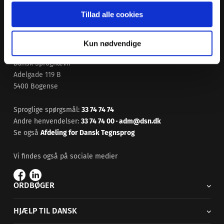
Tillad alle cookies
Kun nødvendige
Dansk Sprognævn
Adelgade 119 B
5400 Bogense
Sproglige spørgsmål:
33 74 74 74
Andre henvendelser:
33 74 74 00
·
adm@dsn.dk
Se også
Afdeling for Dansk Tegnsprog
Vi findes også på sociale medier
ORDBØGER
HJÆLP TIL DANSK